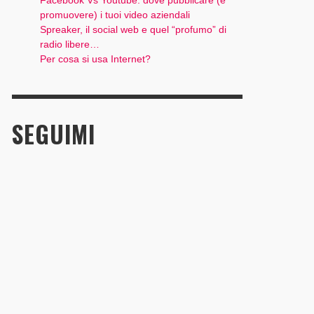
Facebook Vs Youtube: dove pubblicare (e
promuovere) i tuoi video aziendali
Spreaker, il social web e quel “profumo” di
radio libere…
Per cosa si usa Internet?
SEGUIMI