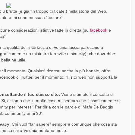
]
SOCIAL MEDIA MARKETING
FORZA UN MALE
DINAMICO DI FACEBOOK [SLIDE + RIFLESSIONI]
EVOLUZIONE E CONFRONTI TRA PIATTAFORME
GOOGLE PLUS [GUEST POST]
SO
FO
TR
FO
FR
,
PAOLO RATTO
1 AGOSTO 2017
 brutte (e già fin troppo criticate!) nella storia del Web,
,
,
,
,
,
PAOLO RATTO
PAOLO RATTO
PAOLO RATTO
PAOLO RATTO
PAOLO RATTO
30 DICEMBRE 2016
1 AGOSTO 2016
5 OTTOBRE 2016
5 SETTEMBRE 2014
22 MAGGIO 2014
ente e mi sono messo a “testare”.
cune considerazioni istintive fatte in diretta (su
facebook
e
ca”:
la qualità dell’interfaccia di Volunia lascia parecchio a
 (graficamente un misto tra farmville e sim city), che dovrebbe
bella nè utile.
r il momento. Qualsiasi ricerca, anche la più banale, offre
acebook o Twitter, per il momento: “Il sito web non supporta la
onsultando il tuo stesso sito.
Viene sfumato il concetto di
 Si, diciamo che in molte cose mi sembra che filosoficamente si
nity per interessi. Per dirla con le parole di Mafe De Baggis
“web community anni 90”.
ivacy
. Chi vuol “far sapere” sempre e comunque che cosa sta
ne su cui a Volunia puntano molto.