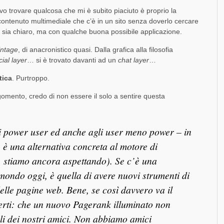
vo trovare qualcosa che mi è subito piaciuto è proprio la
l contenuto multimediale che c’è in un sito senza doverlo cercare
, sia chiaro, ma con qualche buona possibile applicazione.
intage
, di anacronistico quasi. Dalla grafica alla filosofia
cial layer
… si è trovato davanti ad un
chat layer
…
tica
. Purtroppo.
omento, credo di non essere il solo a sentire questa
i power user ed anche agli user meno power – in
, è una alternativa concreta al motore di
 stiamo ancora aspettando). Se c’è una
l mondo oggi, è quella di avere nuovi strumenti di
elle pagine web. Bene, se così davvero va il
rti: che un nuovo Pagerank illuminato non
li dei nostri amici. Non abbiamo amici