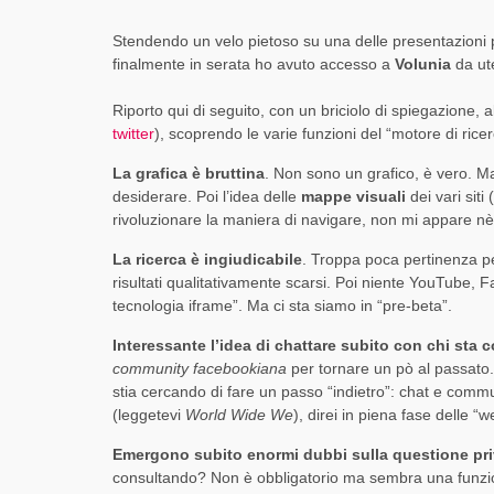
CRITICITÀ ED OPPORTUNITÀ
DINAMICO DI FACEBOOK [SLIDE + RIFLESSIONI
INVESTIRE SU TWITTER?
LA TUA AZIENDA?
,
,
PAOLO RATTO
PAOLO RATTO
1 AGOSTO 2017
1 AGOSTO 2017
Stendendo un velo pietoso su una delle presentazioni più
,
,
,
,
PAOLO RATTO
PAOLO RATTO
PAOLO RATTO
PAOLO RATTO
31 OTTOBRE 2017
5 OTTOBRE 2016
14 AGOSTO 2015
2 FEBBRAIO 2015
finalmente in serata ho avuto accesso a
Volunia
da ut
Riporto qui di seguito, con un briciolo di spiegazione, al
twitter
), scoprendo le varie funzioni del “motore di ricer
La grafica è bruttina
. Non sono un grafico, è vero. Ma 
desiderare. Poi l’idea delle
mappe visuali
dei vari siti
rivoluzionare la maniera di navigare, non mi appare nè 
La ricerca è ingiudicabile
. Troppa poca pertinenza pe
risultati qualitativamente scarsi. Poi niente YouTube, F
tecnologia iframe”. Ma ci sta siamo in “pre-beta”.
Interessante l’idea di chattare subito con chi sta c
community facebookiana
per tornare un pò al passato.
stia cercando di fare un passo “indietro”: chat e commu
(leggetevi
World Wide We
), direi in piena fase delle 
Emergono subito enormi dubbi sulla questione pr
consultando? Non è obbligatorio ma sembra una funzio