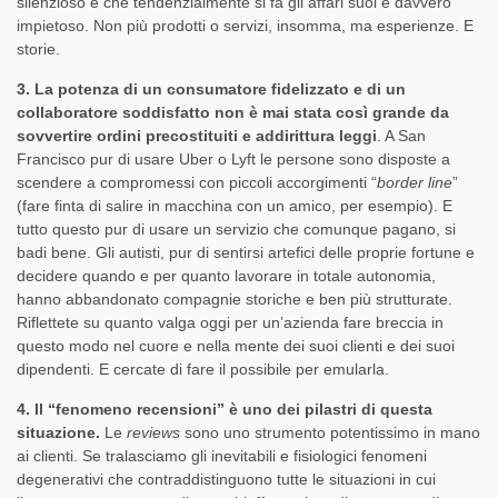
silenzioso e che tendenzialmente si fa gli affari suoi è davvero
impietoso. Non più prodotti o servizi, insomma, ma esperienze. E
storie.
3. La potenza di un consumatore fidelizzato e di un
collaboratore soddisfatto non è mai stata così grande da
sovvertire ordini precostituiti e addirittura leggi
. A San
Francisco pur di usare Uber o Lyft le persone sono disposte a
scendere a compromessi con piccoli accorgimenti “
border line
”
(fare finta di salire in macchina con un amico, per esempio). E
tutto questo pur di usare un servizio che comunque pagano, si
badi bene. Gli autisti, pur di sentirsi artefici delle proprie fortune e
decidere quando e per quanto lavorare in totale autonomia,
hanno abbandonato compagnie storiche e ben più strutturate.
Riflettete su quanto valga oggi per un’azienda fare breccia in
questo modo nel cuore e nella mente dei suoi clienti e dei suoi
dipendenti. E cercate di fare il possibile per emularla.
4. Il “fenomeno recensioni” è uno dei pilastri di questa
situazione.
Le
reviews
sono uno strumento potentissimo in mano
ai clienti. Se tralasciamo gli inevitabili e fisiologici fenomeni
degenerativi che contraddistinguono tutte le situazioni in cui