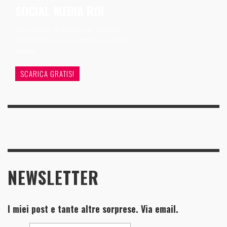
SOCIAL MEDIA ROI
Un modello di analisi per valutare
(veramente) la tua attività sui Social
Media
SCARICA GRATIS!
NEWSLETTER
I miei post e tante altre sorprese. Via email.