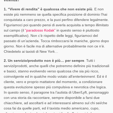
vicenda?
1. “Vivere di rendita” è qualcosa che non esiste più
. E non
esiste più nemmeno se quella specifica posizione di dominio l’hai
conquistata a caro prezzo, e la puoi perfino difendere legalmente.
Figuriamoci poi quando pensi di averla acquisita a tempo illimitato
sul campo (il
“paradosso Kodak”
in questo senso è piuttosto
esemplificativo). Non c’è rispetto delle leggi, figuriamoci del
passato di un’azienda. Tocca rimboccarsi le maniche, giorno dopo
giorno. Non è facile ma di alternative probabilmente non ce n’è.
Chiedetelo ai taxisti di New York…
2. Un servizio/prodotto non è più… per sempre
. Tutti i
servizi/prodotti, anche quelli che potremmo definire più tradizionali
e basici, stanno evolvendo verso qualcosa che sia più ricco,
coinvolgente ed in qualche modo votato all’
enterteinment
. Ed è il
cliente, vero e proprio mattatore del momento, a condizionare
questa evoluzione spesso più compulsiva e nevrotica che logica.
In questo senso, il paragone tra l’autista di Uber/Lyft, personaggio
con una storia da raccontare, sempre disponibile a farsi due
chiacchiere, ad ascoltarti e ad interessarsi almeno sul chi sei/che
cosa fai da quelle parti, ed il taxista medio americano, cupo,