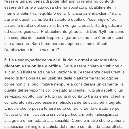
l’essere umano pensa di poter bluffare, ci rendiamo conto di
essere di fronte a qualcosa che ha spostato probabilmente in
maniera definitiva l’equilibrio della “bilancia azienda-clienti” dalla
parte di questi ultimi. Se il risultato è quello di “costringere” ad
alzare la qualità del servizio, ben venga la possibilità di giudicare
ed essere giudicati. Probabilmente gli autisti di Uber/Lyft non sono
più simpatici dei taxisti. Eppure vi garantiscono che è proprio così
che appaiono. Sarà forse perché appena scendi dall’auto
l’applicazione te li fa valutare?
5. La
user experience
va al di là delle ormai anacronistica
dicotomia tra online e offline.
Deve essere chiaro a tutti: non ci
si può più limitare ad una valutazione sull’esperienza degli utenti a
livello di funzionalità ed usabilità delle piattaforme tecnologiche,
come non ci si può limitare neppure a considerare unicamente la
qualità del servizio “fisico” prestato al cliente. Tutti gli aspetti di un
servizio/prodotto, come tutti i punti di contatto tra aziende, clienti e
collaboratori devono essere meticolosamente curati ed integrati.
È inutile che io possa tenere sotto controllo tariffa e tratta se poi
l’autista che mi trasporta si rivela particolarmente indisciplinato
alla guida o non adatto alla socialità. Come è inutile che io abbia a
disposizione il migliore autista del mondo con doti da cabarettista