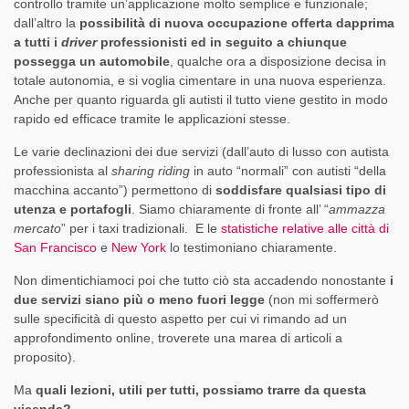
controllo tramite un’applicazione molto semplice e funzionale;
dall’altro la
possibilità di nuova occupazione offerta dapprima
a tutti i
driver
professionisti ed in seguito a chiunque
possegga un automobile
, qualche ora a disposizione decisa in
totale autonomia, e si voglia cimentare in una nuova esperienza.
Anche per quanto riguarda gli autisti il tutto viene gestito in modo
rapido ed efficace tramite le applicazioni stesse.
Le varie declinazioni dei due servizi (dall’auto di lusso con autista
professionista al
sharing riding
in auto “normali” con autisti “della
macchina accanto”) permettono di
soddisfare qualsiasi tipo di
utenza e portafogli
. Siamo chiaramente di fronte all’ “
ammazza
mercato
” per i taxi tradizionali. E le
statistiche relative alle città di
San Francisco
e
New York
lo testimoniano chiaramente.
Non dimentichiamoci poi che tutto ciò sta accadendo nonostante
i
due servizi siano più o meno fuori legge
(non mi soffermerò
sulle specificità di questo aspetto per cui vi rimando ad un
approfondimento online, troverete una marea di articoli a
proposito).
Ma
quali lezioni, utili per tutti, possiamo trarre da questa