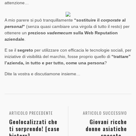
attenzione…
A mio parere si può tranquillamente
“sostituire il
corporate
al
personal
“
(senza quasi cambiare una virgola di tutto il resto) per
ottenere un
prezioso
vademecum
sulla Web Reputation
aziendale
.
E se il
segreto
per utilizzare con efficacia le tecnologie sociali, per
iniziative di visibilità del marchio, fosse proprio quello di
“trattare”
l’azienda, in tutto e per tutto, come una persona
?
Dite la vostra e discutiamone insieme…
ARTICOLO PRECEDENTE
ARTICOLO SUCCESSIVO
Geolocalizzati che
Giovani ricche
ti sorprendo! [case
donne asiatiche
history]
sposate...