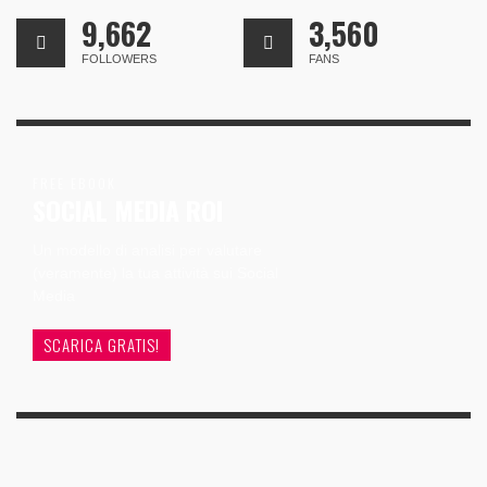
9,662
3,560
FOLLOWERS
FANS
FREE EBOOK
SOCIAL MEDIA ROI
Un modello di analisi per valutare
(veramente) la tua attività sui Social
Media
SCARICA GRATIS!